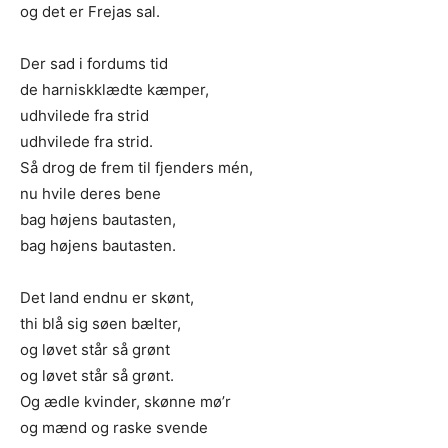
og det er Frejas sal.
Der sad i fordums tid
de harniskklædte kæmper,
udhvilede fra strid
udhvilede fra strid.
Så drog de frem til fjenders mén,
nu hvile deres bene
bag højens bautasten,
bag højens bautasten.
Det land endnu er skønt,
thi blå sig søen bælter,
og løvet står så grønt
og løvet står så grønt.
Og ædle kvinder, skønne mø’r
og mænd og raske svende