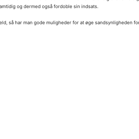
samtidig og dermed også fordoble sin indsats.
ld, så har man gode muligheder for at øge sandsynligheden for 