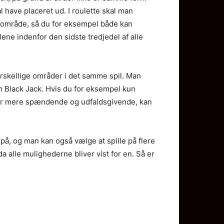
l have placeret ud. I roulette skal man
ge område, så du for eksempel både kan
allene indenfor den sidste tredjedel af alle
orskellige områder i det samme spil. Man
om Black Jack. Hvis du for eksempel kun
atser mere spændende og udfaldsgivende, kan
 på, og man kan også vælge at spille på flere
da alle mulighederne bliver vist for en. Så er