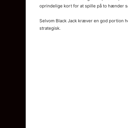
oprindelige kort for at spille på to hænder 
Selvom Black Jack kræver en god portion he
strategisk.