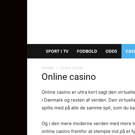
SpilTips.dk
SPORT I TV
FODBOLD
ODDS
CAS
Forside
Online casino
Online casino
Online casino er ultra kort sagt den virtue
i Danmark og resten af verden. Den virtuel
spille med på alle de samme spil, som du kan
Og i den mere moderne verden med mere tek
online casino fremfor at stemple ind på et 