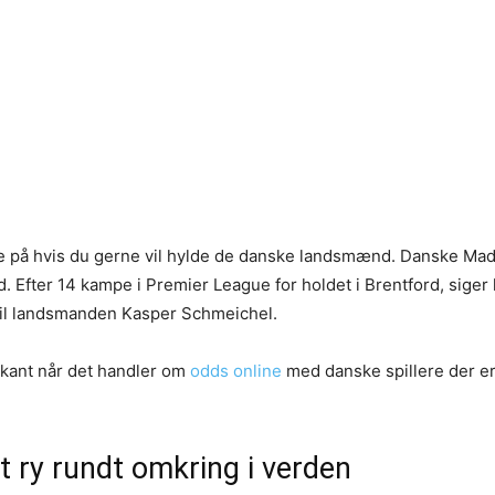
lle på hvis du gerne vil hylde de danske landsmænd. Danske Mads
d. Efter 14 kampe i Premier League for holdet i Brentford, siger h
 til landsmanden Kasper Schmeichel.
rkant når det handler om
odds online
med danske spillere der er 
dt ry rundt omkring i verden