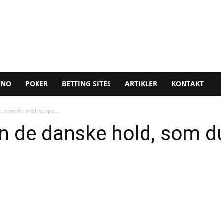
INO
POKER
BETTING SITES
ARTIKLER
KONTAKT
, som du skal heppe...
un de danske hold, som d