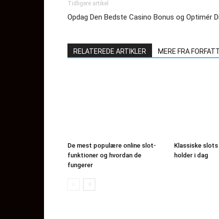
Tidligere artikel
Opdag Den Bedste Casino Bonus og Optimér Di
RELATEREDE ARTIKLER
MERE FRA FORFAT
De mest populære online slot-
Klassiske slots
funktioner og hvordan de
holder i dag
fungerer