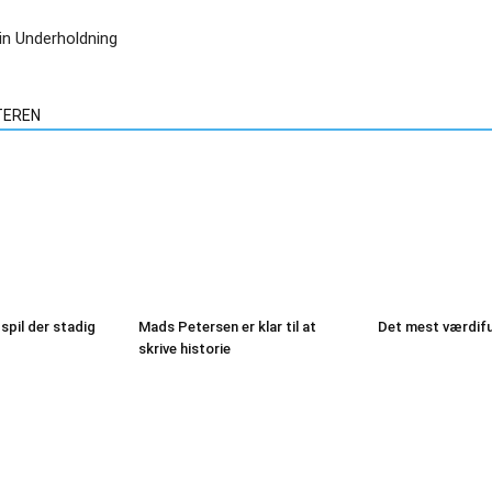
n Underholdning
TEREN
 spil der stadig
Mads Petersen er klar til at
Det mest værdifu
skrive historie