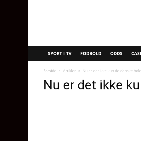
SpilTips.dk
SPORT I TV
FODBOLD
ODDS
CAS
Forside
Artikler
Nu er det ikke kun de danske hold
Nu er det ikke k